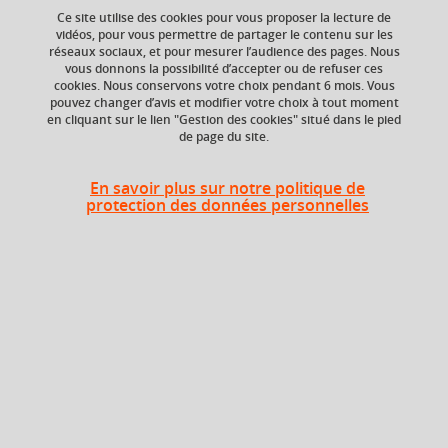
Ajouter à la sélection
Télécharger la fiche PDF
Ce site utilise des cookies pour vous proposer la lecture de
vidéos, pour vous permettre de partager le contenu sur les
réseaux sociaux, et pour mesurer l’audience des pages. Nous
vous donnons la possibilité d’accepter ou de refuser ces
Composante
cookies. Nous conservons votre choix pendant 6 mois. Vous
pouvez changer d’avis et modifier votre choix à tout moment
Faculté de Droit
en cliquant sur le lien "Gestion des cookies" situé dans le pied
de page du site.
Heures d'enseignement
En savoir plus sur notre politique de
protection des données personnelles
TD
TD
20h
En bref
Langue(s)
Français
d'enseignement