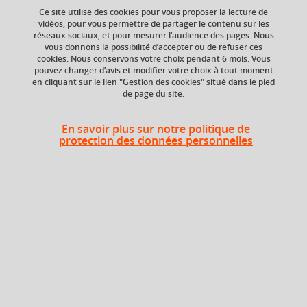
Ajouter à la sélection
Télécharger la fiche PDF
Ce site utilise des cookies pour vous proposer la lecture de
vidéos, pour vous permettre de partager le contenu sur les
réseaux sociaux, et pour mesurer l’audience des pages. Nous
vous donnons la possibilité d’accepter ou de refuser ces
Composante
cookies. Nous conservons votre choix pendant 6 mois. Vous
pouvez changer d’avis et modifier votre choix à tout moment
Faculté de Droit
en cliquant sur le lien "Gestion des cookies" situé dans le pied
de page du site.
Heures d'enseignement
En savoir plus sur notre politique de
protection des données personnelles
TD
TD
20h
En bref
Langue(s)
Français
d'enseignement