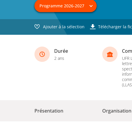
Ajouter à la sélection
Télécharger la fi
Durée
Com
2 ans
UFR 
lettr
spect
infor
comm
(LLAS
Présentation
Organisation