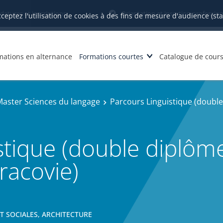
datures et inscriptions
Orientation et insertion profession
cceptez l'utilisation de cookies à des fins de mesure d'audience (st
mations en alternance
Formations courtes
Catalogue de cour
Master Sciences du langage
Parcours Linguistique (double
stique (double diplôm
Cracovie)
ET SOCIALES, ARCHITECTURE