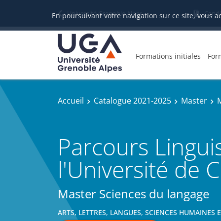
Université Grenoble Alpes
Candi
En poursuivant votre navigation sur ce site, vous a
Formations initiales
For
Accueil
Catalogue 2021-2025
Master
Parcours Lingui
l'Université de 
Master Sciences du langage
ARTS, LETTRES, LANGUES, SCIENCES HUMAINES 