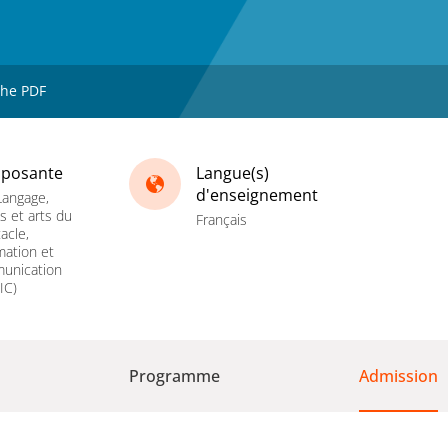
che PDF
posante
Langue(s)
d'enseignement
Langage,
es et arts du
Français
acle,
mation et
unication
IC)
Programme
Admission