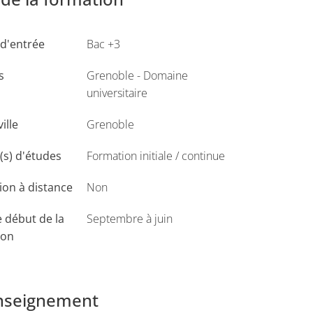
ovie
et
m
aster Sciences du langage, parcours
d'entrée
Bac +3
s
Grenoble - Domaine
universitaire
ville
Grenoble
s) d'études
Formation initiale / continue
on à distance
Non
et de faciliter leur insertion professionnelle.
 début de la
Septembre à juin
ion
 enquêtes)
enseignement