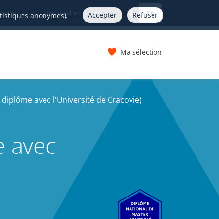
FR
nelle
Accepter
Refuser
atistiques anonymes).
Ma sélection
s
 diplôme avec l'Université de Cracovie)
e avec