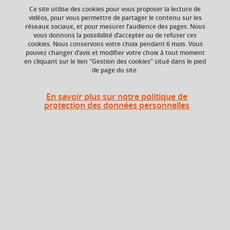
Ce site utilise des cookies pour vous proposer la lecture de
vidéos, pour vous permettre de partager le contenu sur les
Ajouter à la sélection
Télécharger la fiche PDF
réseaux sociaux, et pour mesurer l’audience des pages. Nous
vous donnons la possibilité d’accepter ou de refuser ces
cookies. Nous conservons votre choix pendant 6 mois. Vous
pouvez changer d’avis et modifier votre choix à tout moment
en cliquant sur le lien "Gestion des cookies" situé dans le pied
Niveau d'étude
ECTS
de page du site.
Bac +5
3 crédits
En savoir plus sur notre politique de
Composante
protection des données personnelles
UFR Langage, lettres
et arts du spectacle,
information et
communication
(LLASIC)
Heures d'enseignement
Cours
Cultures de l'écrit et
magistral -
20h
compétences attendues - CMTD
Travaux