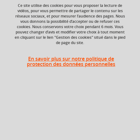
Ce site utilise des cookies pour vous proposer la lecture de
vidéos, pour vous permettre de partager le contenu sur les
réseaux sociaux, et pour mesurer l’audience des pages. Nous
ECTS
Composante
vous donnons la possibilité d’accepter ou de refuser ces
3 crédits
UFR Physique,
cookies. Nous conservons votre choix pendant 6 mois. Vous
Ingénierie, Terre,
pouvez changer d’avis et modifier votre choix à tout moment
Environnement,
en cliquant sur le lien "Gestion des cookies" situé dans le pied
de page du site.
Mécanique (PhITEM)
Période de l'année
En savoir plus sur notre politique de
Toute l'année
protection des données personnelles
Description
Toutes les informations
ici