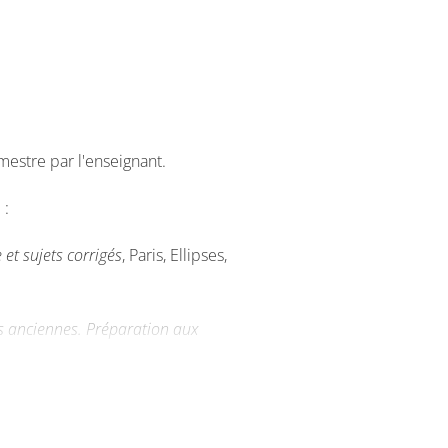
fiques pour le commentaire.
mestre par l'enseignant.
 :
 et sujets corrigés
, Paris, Ellipses,
es anciennes
.
Préparation aux
is, Ellipses, 1998