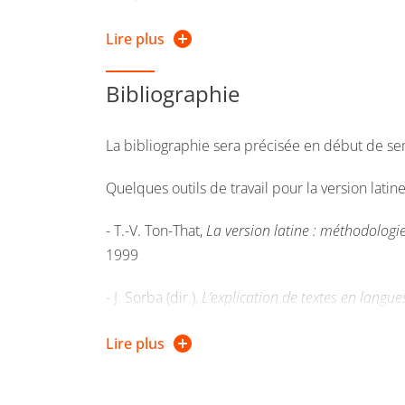
Savoir utiliser des articles et ouvrages scienti
Lire plus
Bibliographie
La bibliographie sera précisée en début de se
Quelques outils de travail pour la version latine
- T.-V. Ton-That,
La version latine : méthodologie
1999
- J. Sorba (dir.),
L’explication de textes en langu
concours
, Paris, Ellipses, 2008
Lire plus
- P.-M. Martin,
L’explication de textes latins
, Par