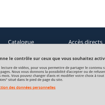
l,
Res
romanae
. 500 versions
e la civilisation
, Paris, Bordas,
à Rome
, Paris, Nathan, 1994
Catalogue
Accès directs
ine
, Paris, PUF, 2005
Formations initiales
Cours de langue
onne le contrôle sur ceux que vous souhaitez activ
Formations en alternance
Formations à distance
a lecture de vidéos, pour vous permettre de partager le contenu s
 pages. Nous vous donnons la possibilité d’accepter ou de refuser
Formations courtes
Enseignements transve
 mois. Vous pouvez changer d’avis et modifier votre choix à tout
choix (ETC)
ies" situé dans le pied de page du site.
Recherche par facultés, écoles,
instituts
ection des données personnelles