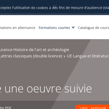
datures et inscriptions
Orientation et insertion profession
cceptez l'utilisation de cookies à des fins de mesure d'audience (st
mations en alternance
Formations courtes
Catalogue de cour
Licence Histoire de l'art et archéologie
 Lettres classiques (double licence)
UE Langue et littératur
re une oeuvre suivie
che PDF
Latin ; Antiquité 