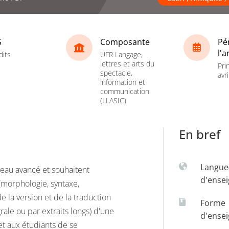
S
Composante
Pé
l'
dits
UFR Langage,
lettres et arts du
Pri
spectacle,
avri
information et
communication
(LLASIC)
En bref
Langue
veau avancé et souhaitent
d'ense
 (morphologie, syntaxe,
e la version et de la traduction
Forme
égrale ou par extraits longs) d'une
d'ense
et aux étudiants de se