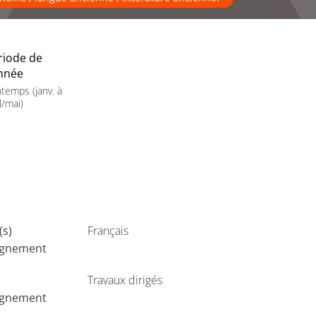
riode de
année
ntemps (janv. à
l/mai)
(s)
Français
ignement
Travaux dirigés
ignement