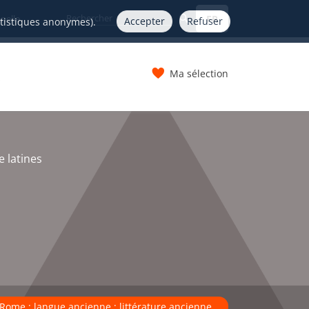
FR
nelle
Accepter
Refuser
atistiques anonymes).
Ma sélection
s
e latines
; Rome ; langue ancienne ; littérature ancienne.