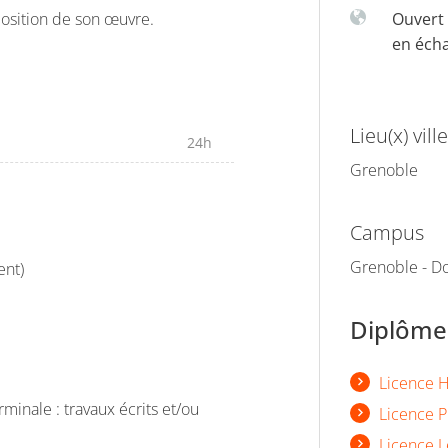
mposition de son œuvre.
Ouvert 
en éch
Lieu(x) ville
24h
Grenoble
Campus
Grenoble - Do
ent)
Diplômes
Licence Hi
rminale : travaux écrits et/ou
Licence P
Licence L