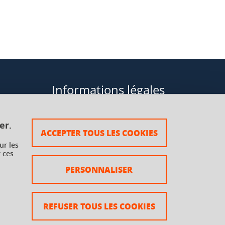
Informations légales
Données personnelles
er.
ACCEPTER TOUS LES COOKIES
Plan du site
ur les
 ces
rsaux à
Mentions légales
PERSONNALISER
Crédits
Accessibilité : non conforme
REFUSER TOUS LES COOKIES