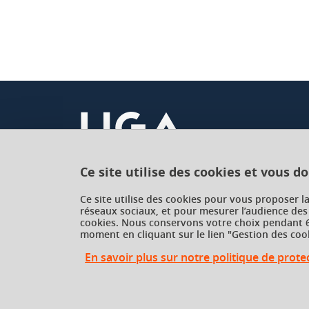
- H. Marel, J. Coffigniez, P. Jonneaux, A.-M. Mare
latines
présentées dans le cadre de l'histoire et d
1993
Quelques suggestions de lecture :
- J. Gaillard & R. Martin,
Les genres littéraires 
- H. Zehnacker & J.-C. Fredouille,
Littérature lat
Ce site utilise des cookies et vous d
Université Grenoble Alpes
Ce site utilise des cookies pour vous proposer l
réseaux sociaux, et pour mesurer l’audience des
621 avenue Centrale
cookies. Nous conservons votre choix pendant 6
38400 Saint-Martin-d'Hères
moment en cliquant sur le lien "Gestion des cook
France
En savoir plus sur notre politique de prot
Gestion des cookies