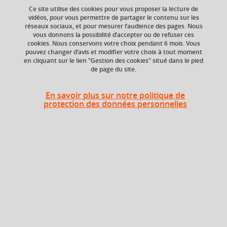
Ce site utilise des cookies pour vous proposer la lecture de
Ajouter à la sélection
Télécharger la fiche PDF
vidéos, pour vous permettre de partager le contenu sur les
réseaux sociaux, et pour mesurer l’audience des pages. Nous
vous donnons la possibilité d’accepter ou de refuser ces
cookies. Nous conservons votre choix pendant 6 mois. Vous
Niveau d'étude
ECTS
pouvez changer d’avis et modifier votre choix à tout moment
en cliquant sur le lien "Gestion des cookies" situé dans le pied
Bac +1
3 crédits
de page du site.
Crédits ECTS
Composante
Echange
En savoir plus sur notre politique de
Département de la
protection des données personnelles
licence sciences et
3.0
technologies (DLST)
Période de l'année
Automne (sept. à
dec./janv.)
Description