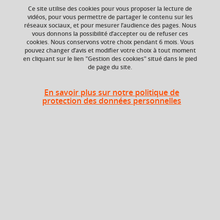
Ce site utilise des cookies pour vous proposer la lecture de
Ajouter à la sélection
Télécharger la fiche PDF
vidéos, pour vous permettre de partager le contenu sur les
réseaux sociaux, et pour mesurer l’audience des pages. Nous
vous donnons la possibilité d’accepter ou de refuser ces
grec ancien ; Antiquité ; Grèce ; langue ancienne
cookies. Nous conservons votre choix pendant 6 mois. Vous
pouvez changer d’avis et modifier votre choix à tout moment
en cliquant sur le lien "Gestion des cookies" situé dans le pied
de page du site.
Niveau d'étude
ECTS
Bac +2
3 crédits
En savoir plus sur notre politique de
protection des données personnelles
Composante
Période de l'année
UFR Langage, lettres
Automne (sept. à
et arts du spectacle,
dec./janv.)
information et
communication
(LLASIC)
Description