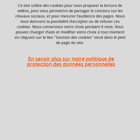
Ce site utilise des cookies pour vous proposer la lecture de
Ajouter à la sélection
Télécharger la fiche PDF
vidéos, pour vous permettre de partager le contenu sur les
réseaux sociaux, et pour mesurer l’audience des pages. Nous
vous donnons la possibilité d’accepter ou de refuser ces
cookies. Nous conservons votre choix pendant 6 mois. Vous
Niveau d'étude
ECTS
pouvez changer d’avis et modifier votre choix à tout moment
en cliquant sur le lien "Gestion des cookies" situé dans le pied
Bac +1
3 crédits
de page du site.
Composante
En savoir plus sur notre politique de
UFR Langage, lettres
protection des données personnelles
et arts du spectacle,
information et
communication
(LLASIC)
Période
Semestre 1
Liste des enseignements