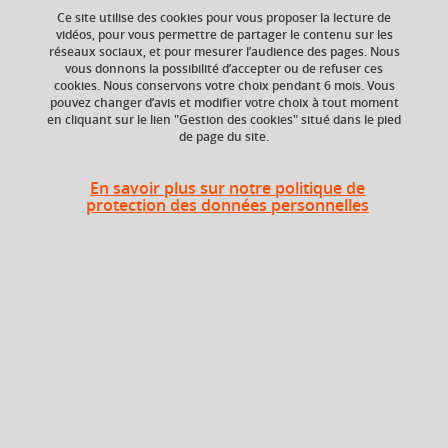
Ce site utilise des cookies pour vous proposer la lecture de
Ajouter à la sélection
Télécharger la fiche PDF
vidéos, pour vous permettre de partager le contenu sur les
réseaux sociaux, et pour mesurer l’audience des pages. Nous
vous donnons la possibilité d’accepter ou de refuser ces
Surdité – multimodalité - lecture labiale – Langue
cookies. Nous conservons votre choix pendant 6 mois. Vous
française Parlée Complétée – appareillages auditifs
pouvez changer d’avis et modifier votre choix à tout moment
en cliquant sur le lien "Gestion des cookies" situé dans le pied
de page du site.
Niveau d'étude
ECTS
En savoir plus sur notre politique de
Bac +1
3 crédits
protection des données personnelles
Composante
UFR Langage, lettres
et arts du spectacle,
information et
communication
(LLASIC)
Description