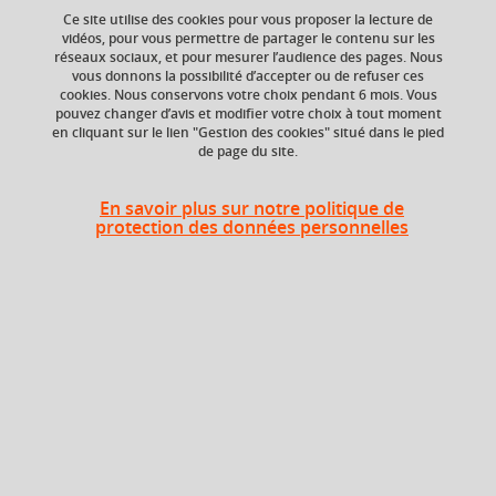
Ce site utilise des cookies pour vous proposer la lecture de
Ajouter à la sélection
Télécharger la fiche PDF
vidéos, pour vous permettre de partager le contenu sur les
réseaux sociaux, et pour mesurer l’audience des pages. Nous
vous donnons la possibilité d’accepter ou de refuser ces
cookies. Nous conservons votre choix pendant 6 mois. Vous
Niveau d'étude
ECTS
pouvez changer d’avis et modifier votre choix à tout moment
en cliquant sur le lien "Gestion des cookies" situé dans le pied
Bac +3
3 crédits
de page du site.
Composante
En savoir plus sur notre politique de
UFR Langage, lettres
protection des données personnelles
et arts du spectacle,
information et
communication
(LLASIC)
Heures d'enseignement
UE Littérature et transmission -
CM
24h
CM
UE Littérature et transmission -