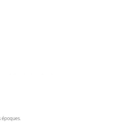
ns et
Stèles
, de Victor Segalen.
rs du semestre.
s époques.