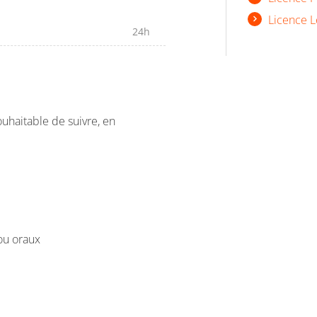
Licence L
24h
ouhaitable de suivre, en
/ou oraux