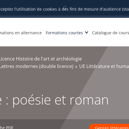
datures et inscriptions
Orientation et insertion profession
cceptez l'utilisation de cookies à des fins de mesure d'audience (st
mations en alternance
Formations courtes
Catalogue de cour
Licence Histoire de l'art et archéologie
- Lettres modernes (double licence)
UE Littérature et huma
re : poésie et roman
che PDF
Genres littéraires