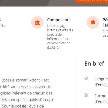
S
Composante
Pé
l'
dits
UFR Langage,
lettres et arts du
Aut
spectacle,
dec
information et
communication
(LLASIC)
En bref
Langue
 (poésie, roman) » dont il est
d'ense
littéraire » vise à analyser de
nçaises (relevant de chacun des
Forme
r les concepts et outils d’analyse
d'ense
pour la poésie : outils de