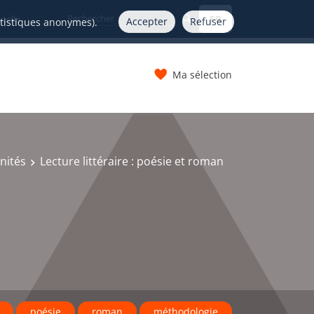
FR
nelle
Accepter
Refuser
atistiques anonymes).
Ma sélection
s
nités
Lecture littéraire : poésie et roman
poésie
roman
méthodologie