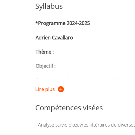
Syllabus
*
Programme 2024-2025
Adrien Cavallaro
Thème :
Objectif :
Programme :
À rebours
, de Joris-Karl Huysma
Lire plus
Modalités d’évaluation :
Deux travaux au cou
Compétences visées
- Analyse suivie d’œuvres littéraires de diverse