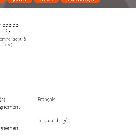
riode de
année
omne (sept. à
./janv.)
(s)
Français
ignement
Travaux dirigés
ignement