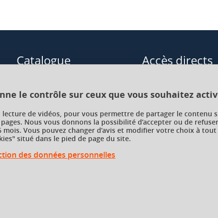
Catalogue
Accès directs
Formations initiales
Cours de langue
onne le contrôle sur ceux que vous souhaitez activ
Formations en alternance
Formations à distance
a lecture de vidéos, pour vous permettre de partager le contenu s
 pages. Nous vous donnons la possibilité d’accepter ou de refuser
Formations courtes
Enseignements transve
d, coll. « Poésie ».
 mois. Vous pouvez changer d’avis et modifier votre choix à tout
choix (ETC)
ies" situé dans le pied de page du site.
Recherche par facultés, écoles,
 Gallimard, coll. « folio ».
instituts
ection des données personnelles
 semestre, écrits et/ou oraux