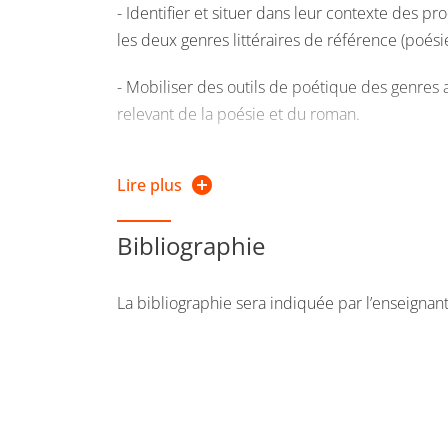
- Identifier et situer dans leur contexte des pr
les deux genres littéraires de référence (poési
Maud Lecacheur
- Mobiliser des outils de poétique des genres 
relevant de la poésie et du roman.
Thème :
- maîtriser deux des exercices canoniques des ét
Objectif :
Lire plus
linéaire des textes et le commentaire composé
Programme :
Alcools
de Guillaume Apollinair
Bibliographie
et d’éléphants
de Mathias Enard
Modalités d’évaluation :
Deux travaux dans l
La bibliographie sera indiquée par l’enseigna