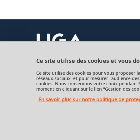
Christiane Louette [2024-2025]
Thème :
poésie, roman
Objectif :
étude d’un œuvre intégrale
Ce site utilise des cookies et vous d
Programme :
Université Grenoble Alpes
Ce site utilise des cookies pour vous proposer l
réseaux sociaux, et pour mesurer l’audience des
621 avenue Centrale
- Guillaume Apollinaire,
Alcools
[1913], Gallimar
cookies. Nous conservons votre choix pendant 6
38400 Saint-Martin-d'Hères
moment en cliquant sur le lien "Gestion des cook
France
- Jean Giono,
Un Roi sans divertissement
[1947],
En savoir plus sur notre politique de prot
Gestion des cookies
Gestion des cookies
Modalités d’évaluation :
Deux travaux dans le