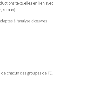
oductions textuelles en lien avec
e, roman).
adaptés à l’analyse d’œuvres
udes littéraires : l’explication
.
e et
Parle-leur de batailles, de rois
e semestre
nt de chacun des groupes de TD.