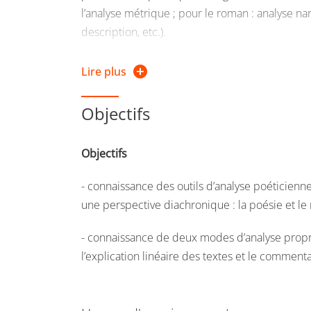
l’analyse métrique ; pour le roman : analyse na
description, etc.).
6 heures (réparties au cours du semestre) ser
Lire plus
l’approfondissement méthodologique des exerc
discipline (pour le S1 : explication linéaire d
Objectifs
composé).
Objectifs
- connaissance des outils d’analyse poéticienne
une perspective diachronique : la poésie et le
- connaissance de deux modes d’analyse propres
l’explication linéaire des textes et le commen