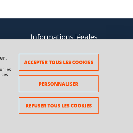
Informations légales
Données personnelles
er.
ACCEPTER TOUS LES COOKIES
Plan du site
ur les
 ces
rsaux à
Mentions légales
PERSONNALISER
Crédits
Accessibilité : non conforme
REFUSER TOUS LES COOKIES