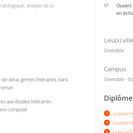
rratologique, analyse de la
Ouvert 
en éch
ont consacrées à
ices d’évaluation propres à la
Lieu(x) ville
es textes et commentaire
Grenoble
Campus
Grenoble - Do
 de deux genres littéraires, dans
 roman.
Diplômes
 aux études littéraires :
taire composé
Licence Hi
Licence H
Licence P