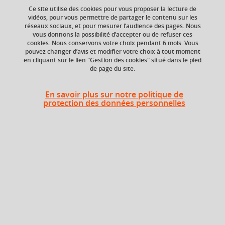
Ce site utilise des cookies pour vous proposer la lecture de
vidéos, pour vous permettre de partager le contenu sur les
réseaux sociaux, et pour mesurer l’audience des pages. Nous
vous donnons la possibilité d’accepter ou de refuser ces
Niveau d'étude
ECTS
cookies. Nous conservons votre choix pendant 6 mois. Vous
Bac +1
3 crédits
pouvez changer d’avis et modifier votre choix à tout moment
en cliquant sur le lien "Gestion des cookies" situé dans le pied
de page du site.
Composante
Période de l'année
UFR Langage, lettres
Automne (sept. à
et arts du spectacle,
dec./janv.)
En savoir plus sur notre politique de
information et
protection des données personnelles
communication
(LLASIC)
Heures d'enseignement
UE Langue vivante - TD
TD
24h
Période