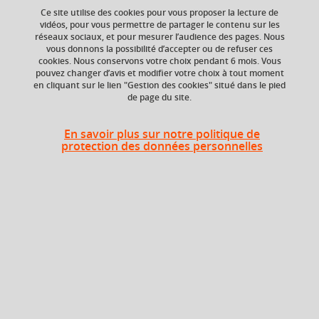
Ce site utilise des cookies pour vous proposer la lecture de
vidéos, pour vous permettre de partager le contenu sur les
Ajouter à la sélection
Télécharger la fiche PDF
réseaux sociaux, et pour mesurer l’audience des pages. Nous
vous donnons la possibilité d’accepter ou de refuser ces
cookies. Nous conservons votre choix pendant 6 mois. Vous
Genres littéraires
théâtre
essai littéraire
pouvez changer d’avis et modifier votre choix à tout moment
en cliquant sur le lien "Gestion des cookies" situé dans le pied
de page du site.
Niveau d'étude
ECTS
En savoir plus sur notre politique de
Bac +1
3 crédits
protection des données personnelles
Crédits ECTS
Composante
Echange
UFR Langage, lettres
et arts du spectacle,
4.0
information et
communication
(LLASIC)
Période de l'année
Printemps (janv. à
avril/mai)