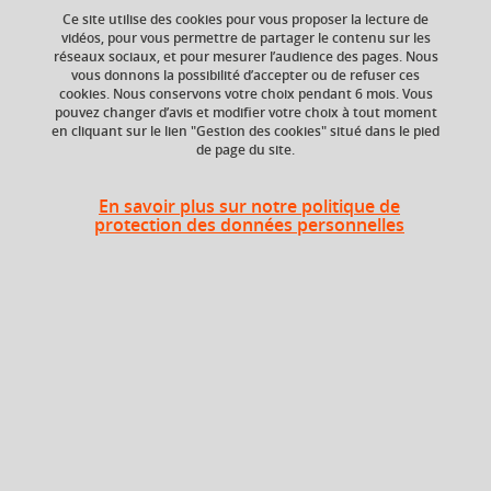
Ce site utilise des cookies pour vous proposer la lecture de
vidéos, pour vous permettre de partager le contenu sur les
Grec ; Antiquité ; langue ancienne.
réseaux sociaux, et pour mesurer l’audience des pages. Nous
vous donnons la possibilité d’accepter ou de refuser ces
cookies. Nous conservons votre choix pendant 6 mois. Vous
pouvez changer d’avis et modifier votre choix à tout moment
en cliquant sur le lien "Gestion des cookies" situé dans le pied
Niveau d'étude
ECTS
de page du site.
Bac +1
3 crédits
En savoir plus sur notre politique de
Composante
Période de l'année
protection des données personnelles
UFR Langage, lettres
Automne (sept. à
et arts du spectacle,
dec./janv.)
information et
communication
(LLASIC)
Description
Ce cours s'adresse aux étudiants qui ont déjà commencé