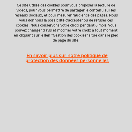
Ce site utilise des cookies pour vous proposer la lecture de
vidéos, pour vous permettre de partager le contenu sur les
Ajouter à la sélection
Télécharger la fiche PDF
réseaux sociaux, et pour mesurer l’audience des pages. Nous
vous donnons la possibilité d’accepter ou de refuser ces
cookies. Nous conservons votre choix pendant 6 mois. Vous
linguistique
latin
pouvez changer d’avis et modifier votre choix à tout moment
en cliquant sur le lien "Gestion des cookies" situé dans le pied
de page du site.
Niveau d'étude
ECTS
En savoir plus sur notre politique de
Bac +3
1 crédits
protection des données personnelles
Composante
Période de l'année
UFR Langage, lettres
Automne (sept. à
et arts du spectacle,
dec./janv.)
information et
communication
(LLASIC)
Description