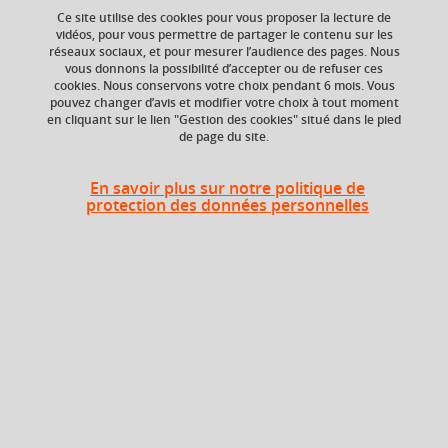
Ce site utilise des cookies pour vous proposer la lecture de
vidéos, pour vous permettre de partager le contenu sur les
Ajouter à la sélection
Télécharger la fiche PDF
réseaux sociaux, et pour mesurer l’audience des pages. Nous
vous donnons la possibilité d’accepter ou de refuser ces
cookies. Nous conservons votre choix pendant 6 mois. Vous
Grec ; Antiquité ; langue ancienne ; littérature
pouvez changer d’avis et modifier votre choix à tout moment
ancienne.
en cliquant sur le lien "Gestion des cookies" situé dans le pied
de page du site.
En savoir plus sur notre politique de
Niveau d'étude
ECTS
protection des données personnelles
Bac +2
3 crédits
Composante
Période de l'année
UFR Langage, lettres
Printemps (janv. à
et arts du spectacle,
avril/mai)
information et
communication
(LLASIC)
Description