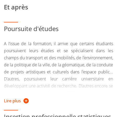
Et après
Poursuite d'études
A l’issue de la formation, il arrive que certains étudiants
poursuivent leurs études et se spécialisent dans les
champs du transport et des mobilités, de l’environnement,
de la politique de la ville, de la géomatique, de la conduite
de projets artistiques et culturels dans l’espace public...
D’autres, poursuivent leur carrière universitaire en
développant une activité de recherche. D’autres encore se
voient proposer des bourses CIFRE par des agences
d’urbanisme, des CAUE, des organismes d’études pour
Lire plus
poursuivre un doctorat d’urbanisme.
Insertion professionnelle statistiques