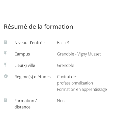
recherche comparative sur la planification territoriale, le
projet urbain et le développement durable en Europe et
sur ses réseaux d'échanges universitaires.
Résumé de la formation
Niveau d'entrée
Bac +3
Campus
Grenoble - Vigny Musset
Lieu(x) ville
Grenoble
Régime(s) d'études
Contrat de
professionnalisation
Formation en apprentissage
Formation à
Non
distance