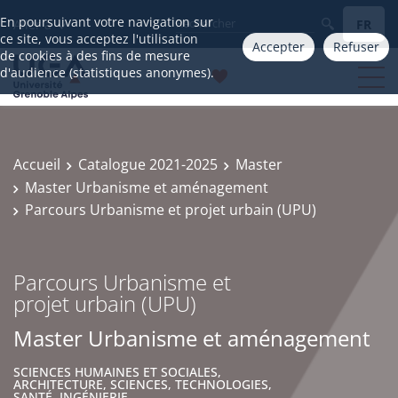
En poursuivant votre navigation sur
FR
Aller à
ce site, vous acceptez l'utilisation
Accepter
Refuser
de cookies à des fins de mesure
d'audience (statistiques anonymes).
Accueil
Catalogue 2021-2025
Master
Master Urbanisme et aménagement
Parcours Urbanisme et projet urbain (UPU)
Parcours Urbanisme et
projet urbain (UPU)
Master Urbanisme et aménagement
SCIENCES HUMAINES ET SOCIALES,
ARCHITECTURE, SCIENCES, TECHNOLOGIES,
SANTÉ, INGÉNIERIE