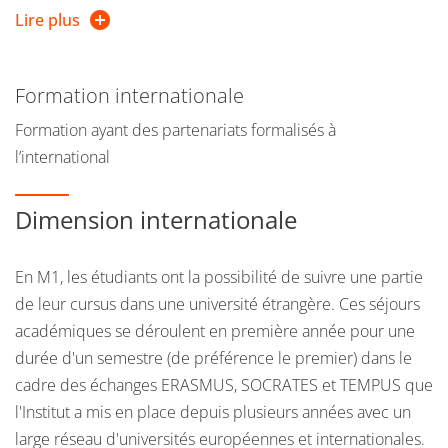
Lire plus
L'objectif du parcours est de doter les étudiants d'une
solide culture sur la ville, de leur apprendre à maîtriser les
outils techniques (dessin, cartographie, systèmes
Formation internationale
d'information géographique) nécessaires pour exercer le
Formation ayant des partenariats formalisés à
métier d'urbaniste et de leur fournir des connaissances
l’international
spécialisées en matière de droit et de montage
opérationnel. L'enseignement du projet urbain se fait dans
Dimension internationale
le cadre de cours et d'ateliers, dans lesquels les étudiants
sont invités à répondre à une commande formulée par
une collectivité territoriale, des organismes publics,
En M1, les étudiants ont la possibilité de suivre une partie
parapublics ou privés. Si la formation s'appuie
de leur cursus dans une université étrangère. Ces séjours
principalement sur des expériences portant sur différents
académiques se déroulent en première année pour une
terrains français, des cours sensibilisent les étudiants à la
durée d'un semestre (de préférence le premier) dans le
connaissance d'autres contextes européens. Pour favoriser
cadre des échanges ERASMUS, SOCRATES et TEMPUS que
cette ouverture culturelle, l'Institut d'Urbanisme et de
l'Institut a mis en place depuis plusieurs années avec un
Géographie Alpine s'appuie sur son expérience de
large réseau d'universités européennes et internationales.