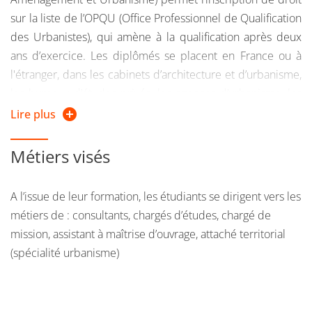
sur la liste de l’OPQU (Office Professionnel de Qualification
des Urbanistes), qui amène à la qualification après deux
ans d’exercice. Les diplômés se placent en France ou à
l'étranger, dans les cabinets d’architecture et d’urbanisme,
les bureaux d’études privés, les agences d’urbanisme, les
sociétés de conseil et d'expertise, les Conseils
Lire plus
d’architecture d’urbanisme et d’environnement, les société
d’économie mixte, dans les services des collectivités
Métiers visés
territoriales et chez les promoteurs publics ou privés.
A l’issue de leur formation, les étudiants se dirigent vers les
métiers de : consultants, chargés d’études, chargé de
mission, assistant à maîtrise d’ouvrage, attaché territorial
(spécialité urbanisme)