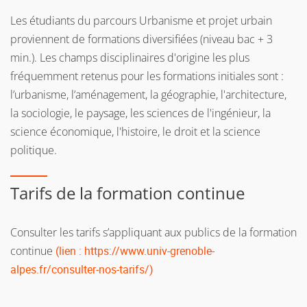
Pour plus d'informations, consultez la page web de la
de l
'Institut d'Urbanisme et de Géographie Alpine
Direction de la formation continue et de l’apprentissage
Les étudiants du parcours Urbanisme et projet urbain
proviennent de formations diversifiées (niveau bac + 3
Consulter les tarifs s’appliquant aux publics de la formation
min.). Les champs disciplinaires d'origine les plus
continue
(lien : https://www.univ-grenoble-
fréquemment retenus pour les formations initiales sont :
alpes.fr/consulter-nos-tarifs/)
l’urbanisme, l’aménagement, la géographie, l'architecture,
la sociologie, le paysage, les sciences de l'ingénieur, la
science économique, l'histoire, le droit et la science
politique.
Tarifs de la formation continue
Consulter les tarifs s’appliquant aux publics de la formation
continue
(lien : https://www.univ-grenoble-
alpes.fr/consulter-nos-tarifs/)