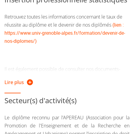
Retrouvez toutes les informations concernant le taux de
réussite au diplôme et le devenir de nos diplômés
(lien :
https://www.univ-grenoble-alpes.fr/formation/devenir-de-
nos-diplomes/)
Il est également possible de consulter nos documents-
ressources
Des études à l’emploi
classes par domaines de
Lire plus
formation
(lien : https://prose.univ-grenoble-
alpes.fr/metiers-secteurs/)
Secteur(s) d'activité(s)
Le diplôme reconnu par l’APEREAU (Association pour la
Promotion de l'Enseignement et de la Recherche en
Aménagement et Urbanisme) permet l’inscription de droit