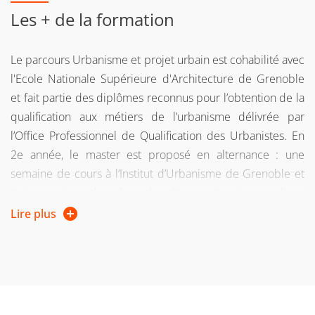
Les + de la formation
Le parcours Urbanisme et projet urbain est cohabilité avec
l'Ecole Nationale Supérieure d'Architecture de Grenoble
et fait partie des diplômes reconnus pour l’obtention de la
qualification aux métiers de l’urbanisme délivrée par
l’Office Professionnel de Qualification des Urbanistes. En
2e année, le master est proposé en alternance : une
semaine de cours à l’Institut d’Urbanisme de Grenoble et
trois semaines dans le cadre d'une entreprise ou d'une
collectivité publique, en stage, en apprentissage ou en
Lire plus
contrat de professionnalisation. Le master 2e année est
également ouvert aux étudiants en formation continue.