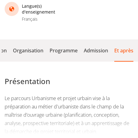
Langue(s)
d'enseignement
Français
ion
Organisation
Programme
Admission
Et après
Présentation
Le parcours Urbanisme et projet urbain vise à la
préparation au métier d'urbaniste dans le champ de la
maîtrise d’ouvrage urbaine (planification, conception,
analyse, prospective territoriale) et à un apprentissage de
la démarche de projet territorial et urbain.