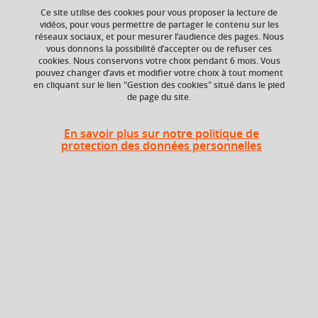
Ce site utilise des cookies pour vous proposer la lecture de
vidéos, pour vous permettre de partager le contenu sur les
réseaux sociaux, et pour mesurer l’audience des pages. Nous
vous donnons la possibilité d’accepter ou de refuser ces
Ajouter à la sélection
Télécharger la fiche PDF
cookies. Nous conservons votre choix pendant 6 mois. Vous
pouvez changer d’avis et modifier votre choix à tout moment
en cliquant sur le lien "Gestion des cookies" situé dans le pied
de page du site.
ECTS
Composante
2 crédits
Institut d'Urbanisme
En savoir plus sur notre politique de
et de Géographie
protection des données personnelles
Alpine (IUGA)
En bref
Langue(s)
Français
d'enseignement