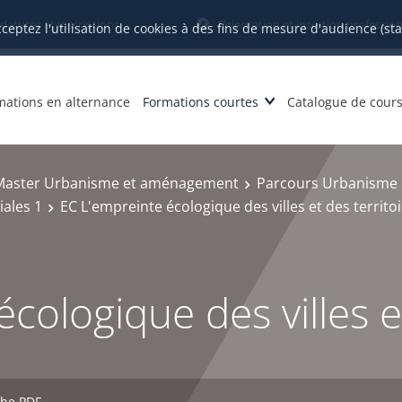
datures et inscriptions
Orientation et insertion profession
cceptez l'utilisation de cookies à des fins de mesure d'audience (st
mations en alternance
Formations courtes
Catalogue de cour
Master Urbanisme et aménagement
Parcours Urbanisme e
iales 1
EC L'empreinte écologique des villes et des territo
cologique des villes et
che PDF