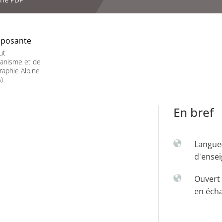
posante
ut
banisme et de
aphie Alpine
)
En bref
Langue
d'ense
Ouvert 
en éch