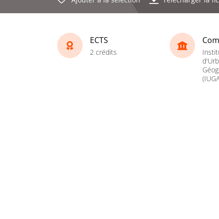
ECTS
Com
2 crédits
Instit
d'Ur
Géogr
(IUGA