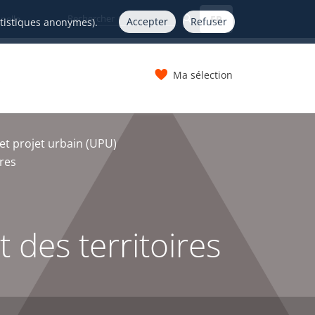
FR
nelle
Accepter
Refuser
atistiques anonymes).
Ma sélection
s
t projet urbain (UPU)
ires
 des territoires