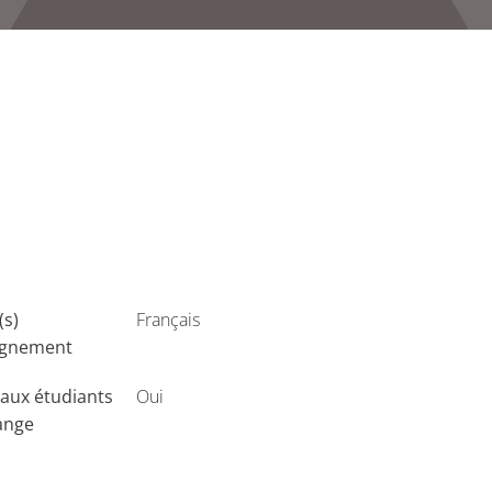
(s)
Français
ignement
aux étudiants
Oui
ange