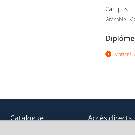
Campus
Grenoble - Vi
Diplômes
Master U
Catalogue
Accès directs
Formations initiales
Cours de langue