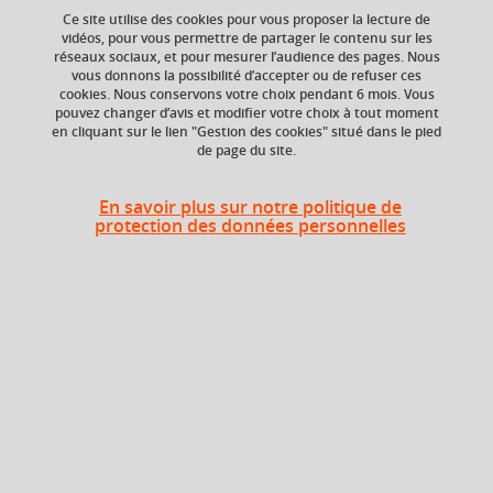
Ce site utilise des cookies pour vous proposer la lecture de
Ajouter à la sélection
Télécharger la fiche PDF
vidéos, pour vous permettre de partager le contenu sur les
réseaux sociaux, et pour mesurer l’audience des pages. Nous
vous donnons la possibilité d’accepter ou de refuser ces
cookies. Nous conservons votre choix pendant 6 mois. Vous
pouvez changer d’avis et modifier votre choix à tout moment
ECTS
Composante
en cliquant sur le lien "Gestion des cookies" situé dans le pied
3 crédits
Institut d'Urbanisme
de page du site.
et de Géographie
Alpine (IUGA)
En savoir plus sur notre politique de
protection des données personnelles
En bref
Langue(s)
Français
d'enseignement
Ouvert aux
Oui
étudiants en