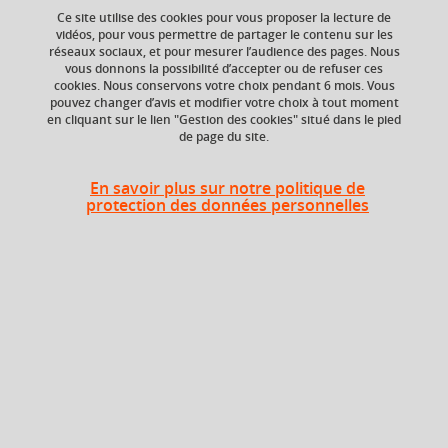
your cart
Ce site utilise des cookies pour vous proposer la lecture de
vidéos, pour vous permettre de partager le contenu sur les
réseaux sociaux, et pour mesurer l’audience des pages. Nous
Ok
vous donnons la possibilité d’accepter ou de refuser ces
Niveau d'étude
ECTS
cookies. Nous conservons votre choix pendant 6 mois. Vous
Bac +5
3 crédits
pouvez changer d’avis et modifier votre choix à tout moment
en cliquant sur le lien "Gestion des cookies" situé dans le pied
de page du site.
Crédits ECTS
Composante
Echange
UFR Physique,
Ingénierie, Terre,
3.0
En savoir plus sur notre politique de
Environnement,
protection des données personnelles
Mécanique (PhITEM)
Période de l'année
Automne (sept. à
dec./janv.)
Objectifs