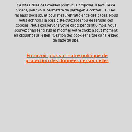
Ce site utilise des cookies pour vous proposer la lecture de
vidéos, pour vous permettre de partager le contenu sur les
réseaux sociaux, et pour mesurer l’audience des pages. Nous
Niveau d'étude
ECTS
vous donnons la possibilité d’accepter ou de refuser ces
Bac +4
3 crédits
cookies. Nous conservons votre choix pendant 6 mois. Vous
pouvez changer d’avis et modifier votre choix à tout moment
en cliquant sur le lien "Gestion des cookies" situé dans le pied
Composante
Période de l'année
de page du site.
UFR Physique,
Automne (sept. à
Ingénierie, Terre,
dec./janv.)
Environnement,
En savoir plus sur notre politique de
Mécanique (PhITEM)
protection des données personnelles
Description
An overview of discrete element simulations, force
transmission in granular packings, another vision of soil
mechanics, microscopic origins of some constitutive laws,
role of the geometry, numerical homogenization, "Tools"