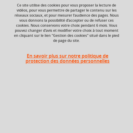
Ce site utilise des cookies pour vous proposer la lecture de
Ajouter à la sélection
Télécharger la fiche PDF
vidéos, pour vous permettre de partager le contenu sur les
réseaux sociaux, et pour mesurer l’audience des pages. Nous
vous donnons la possibilité d’accepter ou de refuser ces
cookies. Nous conservons votre choix pendant 6 mois. Vous
pouvez changer d’avis et modifier votre choix à tout moment
Niveau d'étude
Crédits ECTS
en cliquant sur le lien "Gestion des cookies" situé dans le pied
Echange
Bac +4
de page du site.
5.0
En savoir plus sur notre politique de
Composante
protection des données personnelles
Faculté de Droit
Description
Les difficultés des entreprises sont malheureusement
aujourd’hui une question d’actualité. Leurs causes et leurs
effets sont principalement économiques mais elles font
également l’objet d’une appréhension par le droit.