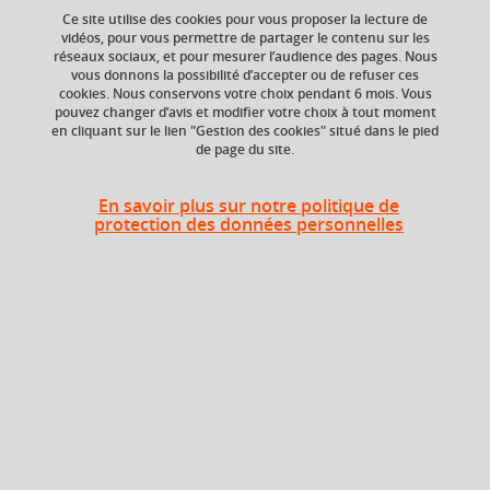
your cart
Ce site utilise des cookies pour vous proposer la lecture de
vidéos, pour vous permettre de partager le contenu sur les
technologie
diagnostic technique
réseaux sociaux, et pour mesurer l’audience des pages. Nous
Ok
vous donnons la possibilité d’accepter ou de refuser ces
modélisation
cookies. Nous conservons votre choix pendant 6 mois. Vous
pouvez changer d’avis et modifier votre choix à tout moment
en cliquant sur le lien "Gestion des cookies" situé dans le pied
de page du site.
ECTS
Crédits ECTS
Echange
3 crédits
En savoir plus sur notre politique de
protection des données personnelles
3.0
Composante
Période de l'année
UFR Sciences et
Toute l'année
techniques des
activités physiques et
sportives (STAPS)
Description