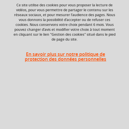
Ce site utilise des cookies pour vous proposer la lecture de
vidéos, pour vous permettre de partager le contenu sur les
réseaux sociaux, et pour mesurer l’audience des pages. Nous
vous donnons la possibilité d’accepter ou de refuser ces
ECTS
Composante
cookies. Nous conservons votre choix pendant 6 mois. Vous
6 crédits
Faculté humanités,
pouvez changer d’avis et modifier votre choix à tout moment
santé, sport, sociétés
en cliquant sur le lien "Gestion des cookies" situé dans le pied
(H3S), UGA
de page du site.
Période de l'année
En savoir plus sur notre politique de
Toute l'année
protection des données personnelles
Description
Il est composée de deux éléments constitutifs (EC)
Projet professionnel personnel (PPP)
Anglais de spécialité