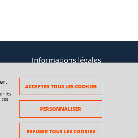
Informations légales
Données personnelles
er.
ACCEPTER TOUS LES COOKIES
Plan du site
ur les
 ces
rsaux à
Mentions légales
PERSONNALISER
Crédits
Accessibilité : non conforme
REFUSER TOUS LES COOKIES