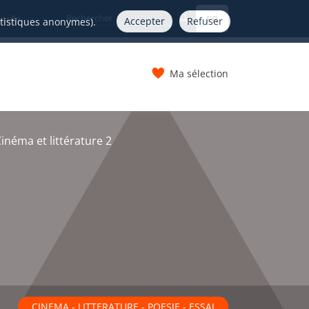
FR
nelle
Accepter
Refuser
atistiques anonymes).
Ma sélection
s
inéma et littérature 2
CINEMA - LITTERATURE - POESIE - ESSAI