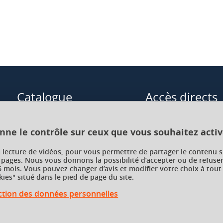
Catalogue
Accès directs
Formations initiales
Cours de langue
onne le contrôle sur ceux que vous souhaitez activ
Formations en alternance
Formations à distance
a lecture de vidéos, pour vous permettre de partager le contenu s
 pages. Nous vous donnons la possibilité d’accepter ou de refuser
Formations courtes
Enseignements transve
 mois. Vous pouvez changer d’avis et modifier votre choix à tout
choix (ETC)
ies" situé dans le pied de page du site.
Recherche par facultés, écoles,
instituts
ection des données personnelles