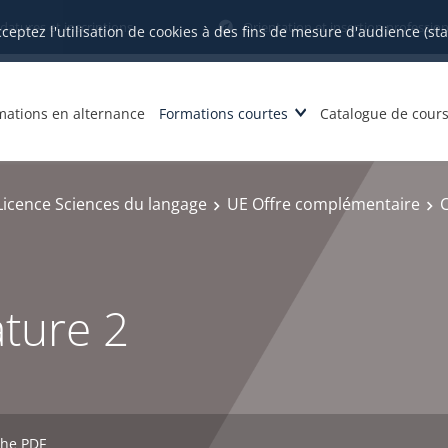
datures et inscriptions
Orientation et insertion profession
cceptez l'utilisation de cookies à des fins de mesure d'audience (st
mations en alternance
Formations courtes
Catalogue de cour
Licence Sciences du langage
UE Offre complémentaire
C
ature 2
che PDF