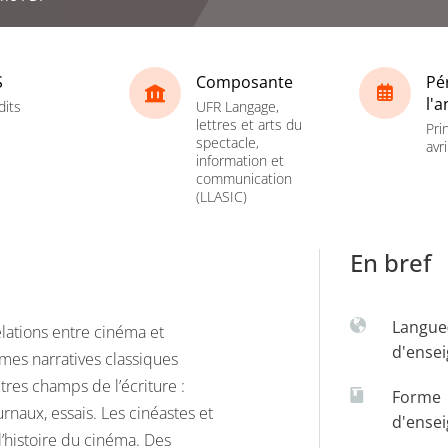
S
Composante
Pé
l'
dits
UFR Langage,
lettres et arts du
Pri
spectacle,
avri
information et
communication
(LLASIC)
En bref
Langue
relations entre cinéma et
d'ense
ormes narratives classiques
tres champs de l’écriture :
Forme
rnaux, essais. Les cinéastes et
d'ense
l’histoire du cinéma. Des