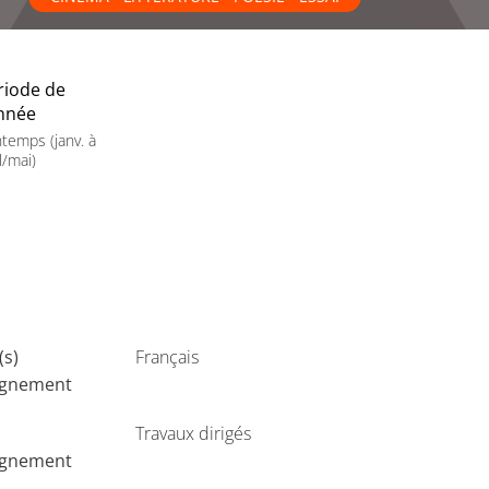
riode de
année
ntemps (janv. à
l/mai)
(s)
Français
ignement
Travaux dirigés
ignement