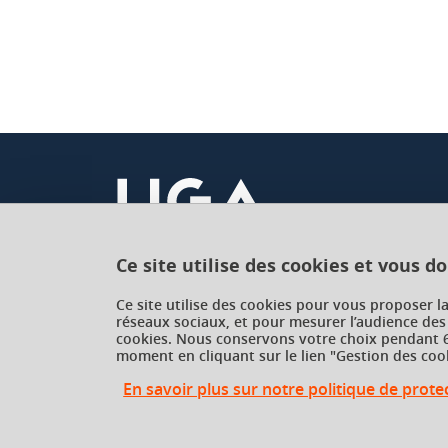
Ce site utilise des cookies et vous d
Université Grenoble Alpes
Ce site utilise des cookies pour vous proposer l
réseaux sociaux, et pour mesurer l’audience des
621 avenue Centrale
cookies. Nous conservons votre choix pendant 6
38400 Saint-Martin-d'Hères
moment en cliquant sur le lien "Gestion des cook
France
En savoir plus sur notre politique de prot
Gestion des cookies