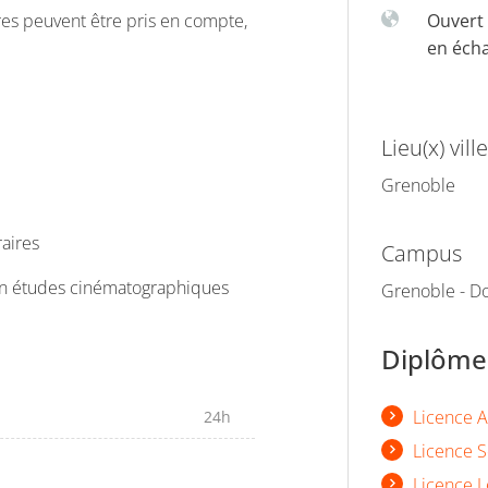
aires peuvent être pris en compte,
Ouvert 
en éch
Lieu(x) ville
Grenoble
aires
Campus
 en études cinématographiques
Grenoble - Do
Diplômes
Licence A
24h
Licence S
Licence L