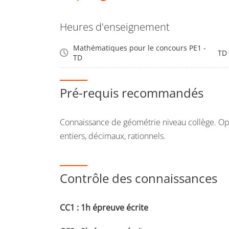
Systèmes de numération (base 10 et autre) 
Heures d'enseignement
d’écriture des nombres pour l’enseigner
Mathématiques pour le concours PE1 -
Ensembles de nombres : connaitre les diff
TD
TD
Arithmétique : décompositions, multiples, 
pgcd, ppcm.
Pré-requis recommandés
Connaissance de géométrie niveau collège. O
entiers, décimaux, rationnels.
Contrôle des connaissances
CC1 : 1h épreuve écrite