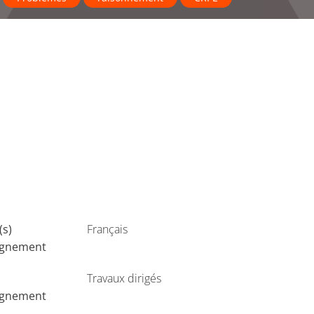
(s)
Français
ignement
Travaux dirigés
ignement