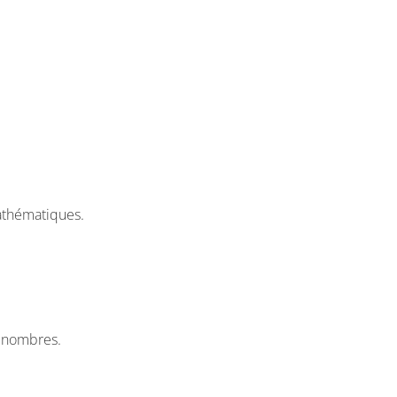
athématiques.
s nombres.