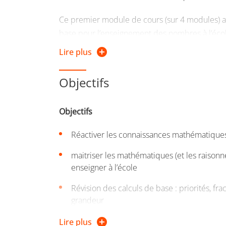
Ce premier module de cours (sur 4 modules) 
base pour l’enseignement des nombres à l’école
des problèmes et la préparation du CRPE.
Lire plus
Objectifs
Objectifs
Réactiver les connaissances mathématique
maitriser les mathématiques (et les raison
enseigner à l’école
Révision des calculs de base : priorités, fra
grandeur
Résolution de problèmes
Lire plus