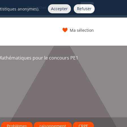
FR
nelle
Accepter
Refuser
atistiques anonymes).
Ma sélection
s
Mathématiques pour le concours PE1
Problèmes
raisonnement
CRPE