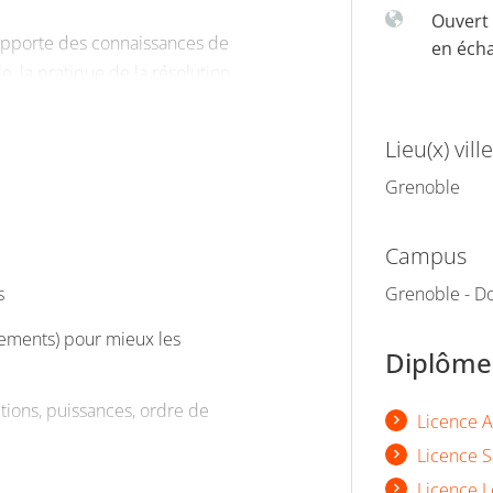
Ouvert 
apporte des connaissances de
en éch
, la pratique de la résolution
Lieu(x) ville
Grenoble
Campus
s
Grenoble - Do
nements) pour mieux les
Diplômes
ctions, puissances, ordre de
Licence A
Licence S
Licence L