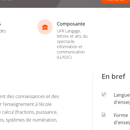
S
Composante
dits
UFR Langage,
lettres et arts du
spectacle,
information et
communication
(LLASIC)
En bref
Langue
ment des connaissances et des
d'ense
l’enseignement à l’école
calcul (fractions, puissance,
Forme
mes, systèmes de numération,
d'ense