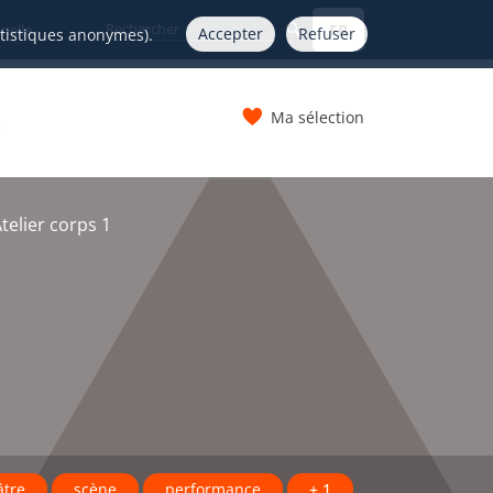
FR
nelle
Accepter
Refuser
atistiques anonymes).
Ma sélection
s
telier corps 1
âtre
scène
performance
+ 1