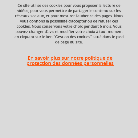
Ce site utilise des cookies pour vous proposer la lecture de
Rédaction
numérique
print
vidéos, pour vous permettre de partager le contenu sur les
réseaux sociaux, et pour mesurer l’audience des pages. Nous
journalisme
+ 1
vous donnons la possibilité d’accepter ou de refuser ces
cookies. Nous conservons votre choix pendant 6 mois. Vous
pouvez changer d’avis et modifier votre choix à tout moment
en cliquant sur le lien "Gestion des cookies" situé dans le pied
de page du site.
Niveau d'étude
ECTS
Bac +2
3 crédits
En savoir plus sur notre politique de
protection des données personnelles
Crédits ECTS
Composante
Echange
UFR Langage, lettres
et arts du spectacle,
4.0
information et
communication
(LLASIC)
Période de l'année
Printemps (janv. à
avril/mai)