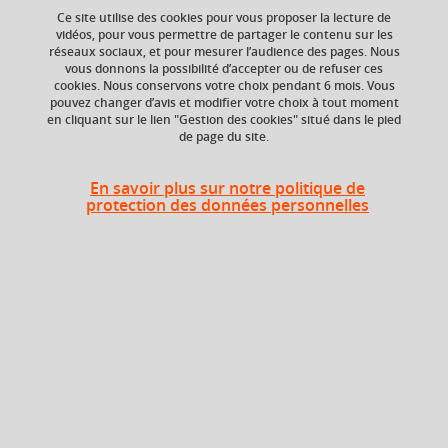
siècles)
Ce site utilise des cookies pour vous proposer la lecture de
vidéos, pour vous permettre de partager le contenu sur les
réseaux sociaux, et pour mesurer l’audience des pages. Nous
vous donnons la possibilité d’accepter ou de refuser ces
cookies. Nous conservons votre choix pendant 6 mois. Vous
Ajouter à la sélection
Télécharger la fiche PDF
pouvez changer d’avis et modifier votre choix à tout moment
en cliquant sur le lien "Gestion des cookies" situé dans le pied
de page du site.
Francophonie
plurilinguisme
interculturalité
imaginaire
+ 1
En savoir plus sur notre politique de
protection des données personnelles
Niveau d'étude
ECTS
Bac +1
3 crédits
Composante
Période de l'année
UFR Langage, lettres
Printemps (janv. à
et arts du spectacle,
avril/mai)
information et
communication
(LLASIC)