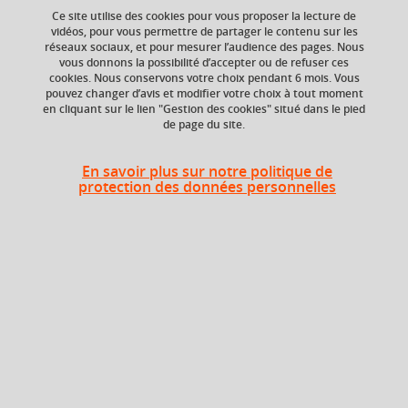
Ce site utilise des cookies pour vous proposer la lecture de
Ajouter à la sélection
Télécharger la fiche PDF
vidéos, pour vous permettre de partager le contenu sur les
réseaux sociaux, et pour mesurer l’audience des pages. Nous
vous donnons la possibilité d’accepter ou de refuser ces
cookies. Nous conservons votre choix pendant 6 mois. Vous
Niveau d'étude
ECTS
pouvez changer d’avis et modifier votre choix à tout moment
en cliquant sur le lien "Gestion des cookies" situé dans le pied
Bac +3
3 crédits
de page du site.
Composante
En savoir plus sur notre politique de
UFR Langage, lettres
protection des données personnelles
et arts du spectacle,
information et
communication
(LLASIC)
Heures d'enseignement
UE Littérature et transmission -
CM
24h
CM
UE Littérature et transmission -