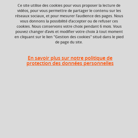
Ce site utilise des cookies pour vous proposer la lecture de
vidéos, pour vous permettre de partager le contenu sur les
Ajouter à la sélection
Télécharger la fiche PDF
réseaux sociaux, et pour mesurer l’audience des pages. Nous
vous donnons la possibilité d’accepter ou de refuser ces
cookies. Nous conservons votre choix pendant 6 mois. Vous
Latin ; Antiquité ; Rome ; langue ancienne ; littérature
pouvez changer d’avis et modifier votre choix à tout moment
ancienne.
en cliquant sur le lien "Gestion des cookies" situé dans le pied
de page du site.
En savoir plus sur notre politique de
Niveau d'étude
ECTS
protection des données personnelles
Bac +2
3 crédits
Composante
Période de l'année
UFR Langage, lettres
Automne (sept. à
et arts du spectacle,
dec./janv.)
information et
communication
(LLASIC)
Description