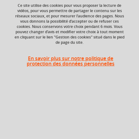
Ce site utilise des cookies pour vous proposer la lecture de
Ajouter à la sélection
Télécharger la fiche PDF
vidéos, pour vous permettre de partager le contenu sur les
réseaux sociaux, et pour mesurer l’audience des pages. Nous
vous donnons la possibilité d’accepter ou de refuser ces
cookies. Nous conservons votre choix pendant 6 mois. Vous
Niveau d'étude
ECTS
pouvez changer d’avis et modifier votre choix à tout moment
en cliquant sur le lien "Gestion des cookies" situé dans le pied
Bac +1
6 crédits
de page du site.
Composante
Période de l'année
En savoir plus sur notre politique de
UFR Langage, lettres
Automne (sept. à
protection des données personnelles
et arts du spectacle,
dec./janv.)
information et
communication
(LLASIC)
Heures d'enseignement
UE Langue latine et langue
TD
72h
grecque - TD