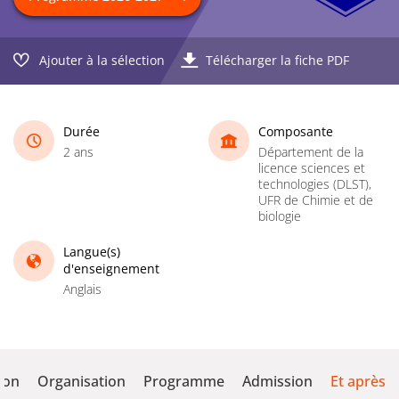
Ajouter à la sélection
Télécharger la fiche PDF
Durée
Composante
2 ans
Département de la
licence sciences et
technologies (DLST),
UFR de Chimie et de
biologie
Langue(s)
d'enseignement
Anglais
ion
Organisation
Programme
Admission
Et après