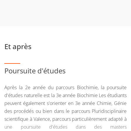
mention nécessite en effet une capacité à
communiquer à l’écrit et à l’oral de manière rigoureuse
et adaptée, une aptitude à se documenter dans au
moins une langue étrangère, prioritairement anglaise et
une capacité à l’écrire et à la parler à un niveau B1 au
minimum ;
Et après
Disposer de compétences méthodologiques et
comportementales. Cette mention requiert une
curiosité intellectuelle, une capacité à s’organiser et à
Poursuite d'études
conduire ses apprentissages et, enfin, une aptitude à
programmer son travail personnel et à s’y tenir dans la
Après la 2e année du parcours Biochimie, la poursuite
durée.
d'études naturelle est la 3e année Biochimie Les étudiants
Dans ces grands domaines et pour toutes les mentions de
peuvent également s'orienter en 3e année Chimie, Génie
licence scientifique, le lycéen doit attester a minima d’une
des procédés ou bien dans le parcours Pluridisciplinaire
maîtrise correcte des principales compétences
scientifique à Valence, parcours particulièrement adapté à
scientifiques cibles de la classe de terminale.
une poursuite d'études dans des masters