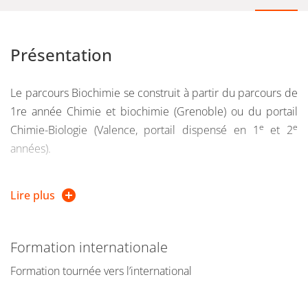
Présentation
Le parcours Biochimie se construit à partir du parcours de
1re année Chimie et biochimie (Grenoble) ou du portail
e
e
Chimie-Biologie (Valence, portail dispensé en 1
et 2
années).
Le parcours Biochimie permet d’acquérir une formation
Lire plus
bi-disciplinaire avant de se spécialiser en master en
chimie ou biochimie, ou d’évoluer à l’interface. En chimie,
tous les domaines de la chimie-physique (en particulier la
Formation internationale
caractérisation par des techniques spectroscopiques) et
Formation tournée vers l’international
de la chimie de synthèse (en particulier les stratégies de
synthèse organique) sont abordés. En biologie, tous les