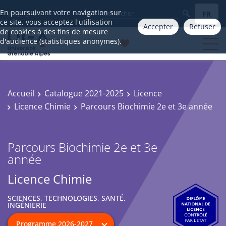
En poursuivant votre navigation sur
FR
Aller à
ce site, vous acceptez l'utilisation
Accepter
Refuser
de cookies à des fins de mesure
d'audience (statistiques anonymes).
Accueil
Catalogue 2021-2025
Licence
Licence Chimie
Parcours Biochimie 2e et 3e année
Parcours Biochimie 2e et 3e
année
Licence Chimie
SCIENCES, TECHNOLOGIES, SANTÉ,
INGÉNIERIE