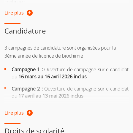
continue :
Lire plus
si vous reprenez vos études après 2 ans d'interruption
d'études
Candidature
ou si vous suiviez une formation sous le régime
formation continue l’une des 2 années précédentes
3 campagnes de candidature sont organisées pour la
ou si vous êtes salarié, demandeur d'emploi, travailleur
3ème année de licence de biochimie
indépendant
Campagne 1 :
Ouverture de campagne sur e-candidat
Si vous n'avez pas le diplôme requis pour intégrer la
du
16 mars au 16 avril 2026 inclus
formation, vous pouvez entreprendre une démarche
Campagne 2 :
Ouverture de campagne sur e-candidat
de
validation des acquis personnels et professionnels
du
17
avril au 13 mai 2026 inclus
(VAPP)
Campagne 3 :
Ouverture de campagne sur e-candidat
Pour plus d'informations, consultez la page web de la
Lire plus
du
14
mai au 19 juin 2026 inclus
Direction de la formation continue et de l’apprentissage
=> Prendre connaissance des différentes étapes et
Droits de scolarité