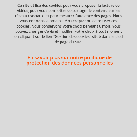
Ce site utilise des cookies pour vous proposer la lecture de
cristallographie
+ 1
vidéos, pour vous permettre de partager le contenu sur les
réseaux sociaux, et pour mesurer l’audience des pages. Nous
vous donnons la possibilité d’accepter ou de refuser ces
cookies. Nous conservons votre choix pendant 6 mois. Vous
pouvez changer d’avis et modifier votre choix à tout moment
ECTS
Composante
en cliquant sur le lien "Gestion des cookies" situé dans le pied
de page du site.
6 crédits
UFR de Chimie et de
biologie
En savoir plus sur notre politique de
Période de l'année
protection des données personnelles
Printemps (janv. à
avril/mai)
Description
Ce cours donnera aux étudiants une vue d'ensemble des
méthodes biophysiques utilisées pour caractériser les
propriétés structurales, les mécanismes réactionnels, les