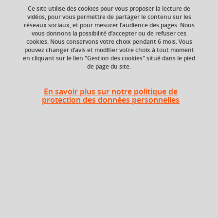
Ce site utilise des cookies pour vous proposer la lecture de
vidéos, pour vous permettre de partager le contenu sur les
réseaux sociaux, et pour mesurer l’audience des pages. Nous
vous donnons la possibilité d’accepter ou de refuser ces
cookies. Nous conservons votre choix pendant 6 mois. Vous
13 cours
pouvez changer d’avis et modifier votre choix à tout moment
en cliquant sur le lien "Gestion des cookies" situé dans le pied
de page du site.
En savoir plus sur notre politique de
protection des données personnelles
Master Mathématiques et applications
Sciences, technologies, santé, ingénierie
Master
Anglais, Français
Parcours Statistique et sciences des données
(SSD)
Ajouter à la sélection
Télécharger