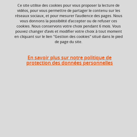
Ce site utilise des cookies pour vous proposer la lecture de
Un parcours du master Métiers du livre et de l’édition
vidéos, pour vous permettre de partager le contenu sur les
réseaux sociaux, et pour mesurer l’audience des pages. Nous
vous donnons la possibilité d’accepter ou de refuser ces
Site web :
http://mediat.univ-grenoble-alpes.fr
cookies. Nous conservons votre choix pendant 6 mois. Vous
pouvez changer d’avis et modifier votre choix à tout moment
en cliquant sur le lien "Gestion des cookies" situé dans le pied
de page du site.
En savoir plus sur notre politique de
protection des données personnelles
Accueil
Recherche par facultés, écoles, instituts
Service interuniversitaire
Médiat Rhône-Alpes
Liste des formations de la
composante