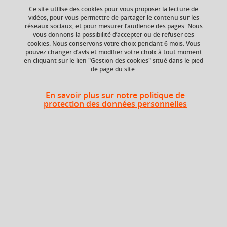
Ce site utilise des cookies pour vous proposer la lecture de
Phonologie de laboratoire
vidéos, pour vous permettre de partager le contenu sur les
réseaux sociaux, et pour mesurer l’audience des pages. Nous
démarche hypothético-déductive et expérimentale
vous donnons la possibilité d’accepter ou de refuser ces
cookies. Nous conservons votre choix pendant 6 mois. Vous
interface phonologie-phonétique
pouvez changer d’avis et modifier votre choix à tout moment
en cliquant sur le lien "Gestion des cookies" situé dans le pied
de page du site.
Niveau d'étude
ECTS
En savoir plus sur notre politique de
Bac +5
3 crédits
protection des données personnelles
Composante
UFR Langage, lettres
et arts du spectacle,
information et
communication
(LLASIC)
Description