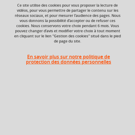
Ce site utilise des cookies pour vous proposer la lecture de
vidéos, pour vous permettre de partager le contenu sur les
réseaux sociaux, et pour mesurer l’audience des pages. Nous
vous donnons la possibilité d’accepter ou de refuser ces
Ajouter à la sélection
Télécharger la fiche PDF
cookies. Nous conservons votre choix pendant 6 mois. Vous
pouvez changer d’avis et modifier votre choix à tout moment
en cliquant sur le lien "Gestion des cookies" situé dans le pied
de page du site.
Composante
Période de l'année
Département
Automne (sept. à
En savoir plus sur notre politique de
Psychologie
dec./janv.)
protection des données personnelles
Description
- Spécificité de la recherche en psychologie du travail :
complexité des variables (insertion dans des demandes
sociales, jeux d’acteurs, contraintes économiques,
politiques ou stratégiques, organisationnelles, etc.),