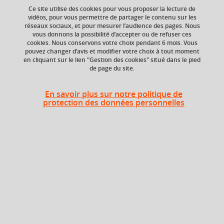
Ce site utilise des cookies pour vous proposer la lecture de
vidéos, pour vous permettre de partager le contenu sur les
réseaux sociaux, et pour mesurer l’audience des pages. Nous
Crédits ECTS
Composante
vous donnons la possibilité d’accepter ou de refuser ces
Echange
UFR Sciences de
cookies. Nous conservons votre choix pendant 6 mois. Vous
l'Homme et de la
1.5
pouvez changer d’avis et modifier votre choix à tout moment
Société (SHS)
en cliquant sur le lien "Gestion des cookies" situé dans le pied
de page du site.
Période de l'année
Printemps (janv. à
En savoir plus sur notre politique de
avril/mai)
protection des données personnelles
Description
Compte tenu du contexte de mondialisation et
d’internationalisation des entreprises (délocalisations,
rachats, fusions, transfert de technologies, etc.), et de
l’évolution de l’enseignement supérieur (programmes