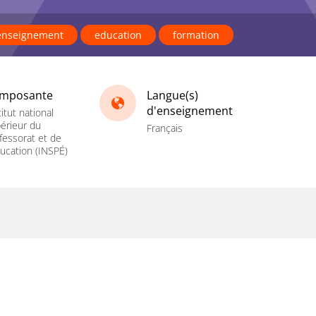
enseignement
education
formation
mposante
Langue(s)
d'enseignement
titut national
érieur du
Français
fessorat et de
ducation (INSPÉ)