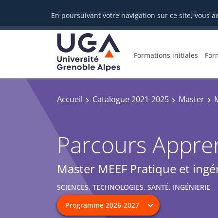
Université Grenoble Alpes
Candi
En poursuivant votre navigation sur ce site, vous a
Formations initiales
For
Accueil
Catalogue 2021-2025
Master
M
Parcours Appre
Master MEEF Pratique et ingén
SCIENCES, TECHNOLOGIES, SANTÉ, INGÉNIERIE