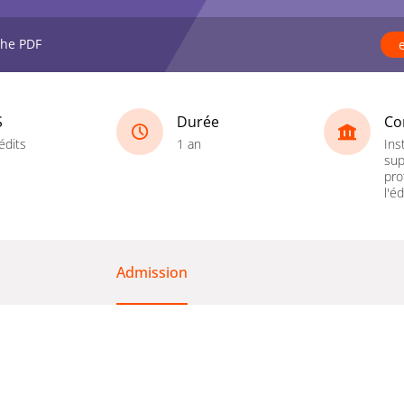
che PDF
S
Durée
Co
édits
1 an
Ins
sup
pro
l'é
Admission