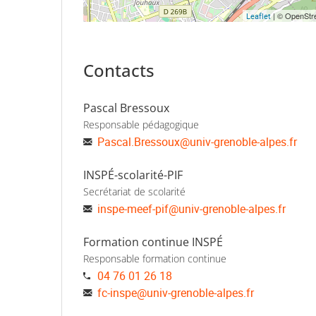
| © OpenStre
Leaflet
Contacts
Pascal Bressoux
Responsable pédagogique
Pascal.Bressoux
@
univ-grenoble-alpes.fr
INSPÉ-scolarité-PIF
Secrétariat de scolarité
inspe-meef-pif
@
univ-grenoble-alpes.fr
Formation continue INSPÉ
Responsable formation continue
04 76 01 26 18
fc-inspe
@
univ-grenoble-alpes.fr