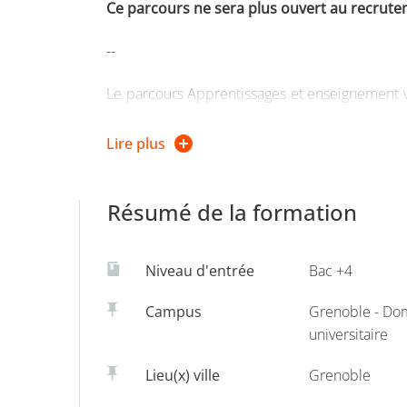
Ce parcours ne sera plus ouvert au recrutem
--
Le parcours Apprentissages et enseignement vi
apprentissages. L’enseignement y est analysé d
conceptions des apprentissages qu’il suppo
Lire plus
apprentissages sont envisagés dans une accep
sociaux en particulier liés aux processus conat
Résumé de la formation
relation enseignement-apprentissages.
Niveau d'entrée
Bac +4
Campus
Grenoble - Do
universitaire
Lieu(x) ville
Grenoble