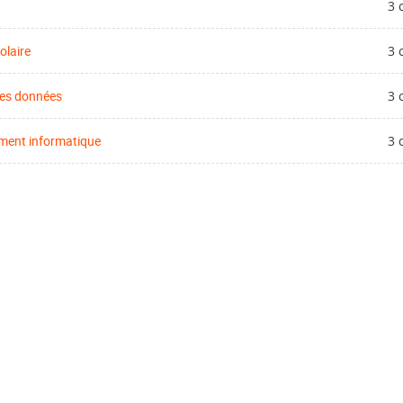
3 
olaire
3 
des données
3 
ment informatique
3 