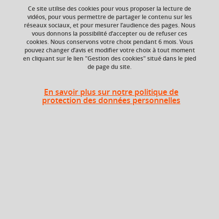
Ce site utilise des cookies pour vous proposer la lecture de
Ajouter à la sélection
Télécharger la fiche PDF
vidéos, pour vous permettre de partager le contenu sur les
réseaux sociaux, et pour mesurer l’audience des pages. Nous
vous donnons la possibilité d’accepter ou de refuser ces
cookies. Nous conservons votre choix pendant 6 mois. Vous
Niveau d'étude
ECTS
pouvez changer d’avis et modifier votre choix à tout moment
en cliquant sur le lien "Gestion des cookies" situé dans le pied
Bac +5
3 crédits
de page du site.
Crédits ECTS
Composante
Echange
En savoir plus sur notre politique de
UFR Physique,
protection des données personnelles
Ingénierie, Terre,
3.0
Environnement,
Mécanique (PhITEM)
Période de l'année
Automne (sept. à
dec./janv.)
Description