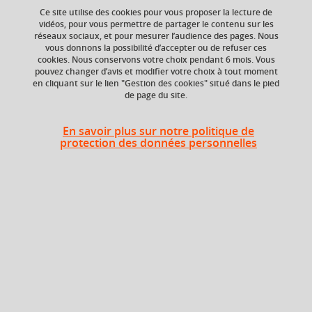
Ce site utilise des cookies pour vous proposer la lecture de
Ajouter à la sélection
Télécharger la fiche PDF
vidéos, pour vous permettre de partager le contenu sur les
réseaux sociaux, et pour mesurer l’audience des pages. Nous
vous donnons la possibilité d’accepter ou de refuser ces
cookies. Nous conservons votre choix pendant 6 mois. Vous
Niveau d'étude
ECTS
pouvez changer d’avis et modifier votre choix à tout moment
en cliquant sur le lien "Gestion des cookies" situé dans le pied
Bac +5
3 crédits
de page du site.
Crédits ECTS
Composante
Echange
En savoir plus sur notre politique de
UFR Physique,
protection des données personnelles
Ingénierie, Terre,
3.0
Environnement,
Mécanique (PhITEM)
Période de l'année
Automne (sept. à
dec./janv.)
Description