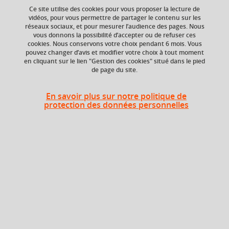
Ce site utilise des cookies pour vous proposer la lecture de
Ajouter à la sélection
Télécharger la fiche PDF
vidéos, pour vous permettre de partager le contenu sur les
réseaux sociaux, et pour mesurer l’audience des pages. Nous
vous donnons la possibilité d’accepter ou de refuser ces
cookies. Nous conservons votre choix pendant 6 mois. Vous
Niveau d'étude
ECTS
pouvez changer d’avis et modifier votre choix à tout moment
en cliquant sur le lien "Gestion des cookies" situé dans le pied
Bac +4
3 crédits
de page du site.
Composante
Période de l'année
En savoir plus sur notre politique de
UFR Physique,
Automne (sept. à
protection des données personnelles
Ingénierie, Terre,
dec./janv.)
Environnement,
Mécanique (PhITEM)
Description
The modelling of mechanical properties of materials and
structures is a complex subject. In some applications, it is
sufficient to assume that the material remains elastic.