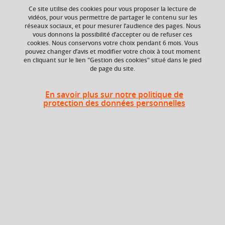
Ce site utilise des cookies pour vous proposer la lecture de
Ajouter à la sélection
Télécharger la fiche PDF
vidéos, pour vous permettre de partager le contenu sur les
réseaux sociaux, et pour mesurer l’audience des pages. Nous
vous donnons la possibilité d’accepter ou de refuser ces
cookies. Nous conservons votre choix pendant 6 mois. Vous
Niveau d'étude
ECTS
pouvez changer d’avis et modifier votre choix à tout moment
en cliquant sur le lien "Gestion des cookies" situé dans le pied
Bac +5
6 crédits
de page du site.
Crédits ECTS
Composante
Echange
En savoir plus sur notre politique de
UFR Informatique,
protection des données personnelles
mathématiques et
6.0
mathématiques
appliquées (IM2AG)
Période de l'année
Automne (sept. à
dec./janv.)
Heures d'enseignement
CM
CM
30h