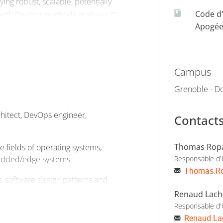
ng robust, scalable, potentially
Code d
 with DevOps methods, it allows IT
Apogé
Campus
-efficiency, performance,
tures,
Grenoble - Do
he construction of (distributed)
chitect, DevOps engineer,
Contact
tation of cloud-native
Thomas Rop
e fields of operating systems,
bedded/edge systems.
Responsable d
Thomas.R
tudy of recent research
g, software design patterns and
ents will learn about the core
Renaud Lach
Responsable d
 computer science who are
Renaud.La
rnels, and containers) enabling