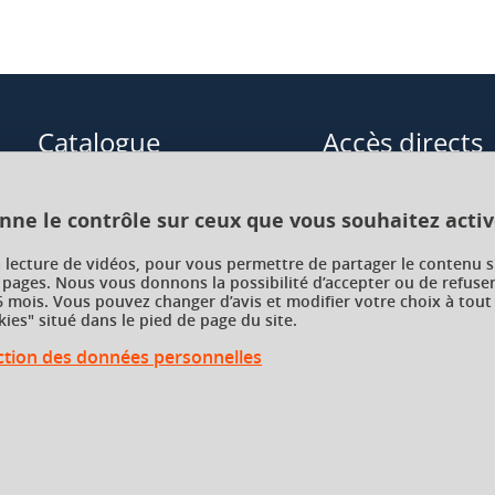
Catalogue
Accès directs
Formations initiales
Cours de langue
onne le contrôle sur ceux que vous souhaitez activ
Formations en alternance
Formations à distance
a lecture de vidéos, pour vous permettre de partager le contenu s
 pages. Nous vous donnons la possibilité d’accepter ou de refuser
Formations courtes
Enseignements transve
 mois. Vous pouvez changer d’avis et modifier votre choix à tout
choix (ETC)
ies" situé dans le pied de page du site.
Recherche par facultés, écoles,
instituts
ection des données personnelles