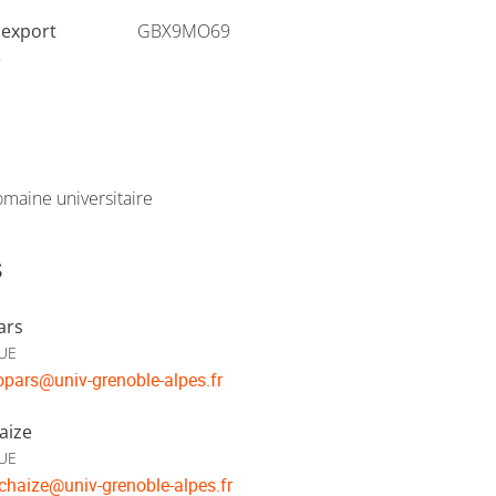
'export
GBX9MO69
e
maine universitaire
s
ars
'UE
opars
@
univ-grenoble-alpes.fr
aize
'UE
chaize
@
univ-grenoble-alpes.fr