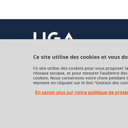
Ce site utilise des cookies et vous d
Université Grenoble Alpes
Ce site utilise des cookies pour vous proposer l
réseaux sociaux, et pour mesurer l’audience des
621 avenue Centrale
cookies. Nous conservons votre choix pendant 6
38400 Saint-Martin-d'Hères
moment en cliquant sur le lien "Gestion des cook
France
En savoir plus sur notre politique de prot
Gestion des cookies
Gestion des cookies