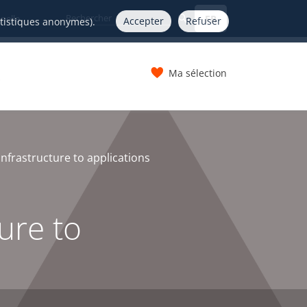
FR
nelle
Accepter
Refuser
atistiques anonymes).
Ma sélection
s
nfrastructure to applications
ure to