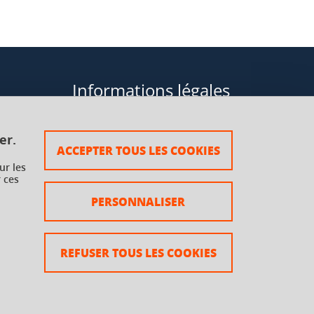
Informations légales
Données personnelles
er.
ACCEPTER TOUS LES COOKIES
Plan du site
ur les
 ces
rsaux à
Mentions légales
PERSONNALISER
Crédits
Accessibilité : non conforme
REFUSER TOUS LES COOKIES