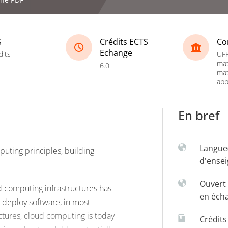
S
Crédits ECTS
Co
Echange
dits
UFR
mat
6.0
ma
app
En bref
Langue
uting principles, building
d'ense
Ouvert 
d computing infrastructures has
en éch
 deploy software, in most
uctures, cloud computing is today
Crédit