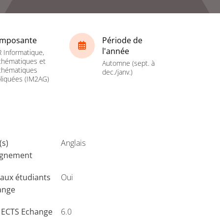
mposante
Période de
l'année
 Informatique,
hématiques et
Automne (sept. à
thématiques
dec./janv.)
liquées (IM2AG)
(s)
Anglais
ignement
aux étudiants
Oui
ange
s ECTS Echange
6.0