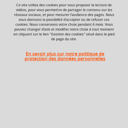
Ce site utilise des cookies pour vous proposer la lecture de
vidéos, pour vous permettre de partager le contenu sur les
réseaux sociaux, et pour mesurer l’audience des pages. Nous
vous donnons la possibilité d’accepter ou de refuser ces
Niveau d'étude
ECTS
cookies. Nous conservons votre choix pendant 6 mois. Vous
Bac +4
9 crédits
pouvez changer d’avis et modifier votre choix à tout moment
en cliquant sur le lien "Gestion des cookies" situé dans le pied
de page du site.
Crédits ECTS
Composante
Echange
UFR Informatique,
mathématiques et
9.0
En savoir plus sur notre politique de
mathématiques
protection des données personnelles
appliquées (IM2AG)
Période de l'année
Automne (sept. à
dec./janv.)
Description