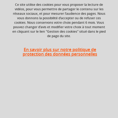
Ce site utilise des cookies pour vous proposer la lecture de
vidéos, pour vous permettre de partager le contenu sur les
réseaux sociaux, et pour mesurer l’audience des pages. Nous
vous donnons la possibilité d’accepter ou de refuser ces
Niveau d'étude
ECTS
cookies. Nous conservons votre choix pendant 6 mois. Vous
Bac +4
9 crédits
pouvez changer d’avis et modifier votre choix à tout moment
en cliquant sur le lien "Gestion des cookies" situé dans le pied
de page du site.
Crédits ECTS
Composante
Echange
UFR Sociétés, Cultures
et Langues Étrangères
6.0
En savoir plus sur notre politique de
(SoCLE)
protection des données personnelles
Période de l'année
Printemps (janv. à
avril/mai)
Description
Ce cours est une introduction aux
Border Studies
qui