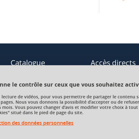
Catalogue
Accès directs
Formations initiales
Cours de langue
onne le contrôle sur ceux que vous souhaitez activ
Formations en alternance
Formations à distance
a lecture de vidéos, pour vous permettre de partager le contenu s
 pages. Nous vous donnons la possibilité d’accepter ou de refuser
Formations courtes
Enseignements transve
 mois. Vous pouvez changer d’avis et modifier votre choix à tout
choix (ETC)
ies" situé dans le pied de page du site.
Recherche par facultés, écoles,
instituts
ection des données personnelles