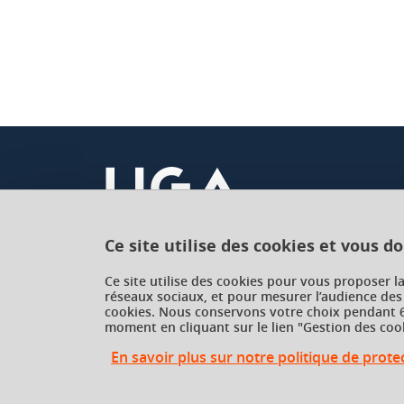
Ce site utilise des cookies et vous d
Université Grenoble Alpes
Ce site utilise des cookies pour vous proposer l
réseaux sociaux, et pour mesurer l’audience des
621 avenue Centrale
cookies. Nous conservons votre choix pendant 6
38400 Saint-Martin-d'Hères
moment en cliquant sur le lien "Gestion des cook
France
En savoir plus sur notre politique de prot
Gestion des cookies