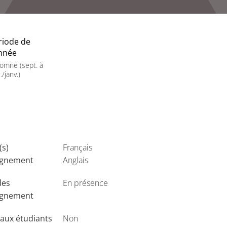
riode de
année
omne (sept. à
./janv.)
(s)
Français
ignement
Anglais
des
En présence
ignement
aux étudiants
Non