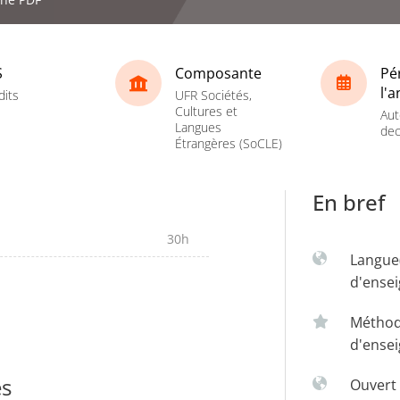
S
Composante
Pé
l'
dits
UFR Sociétés,
Cultures et
Aut
Langues
dec
Étrangères (SoCLE)
En bref
30h
Langue
d'ense
Métho
d'ense
es
Ouvert 