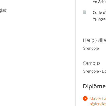
en éch
lais.
Code d
Apogé
Lieu(x) ville
Grenoble
Campus
Grenoble - Do
Diplômes
Master Lan
régionale