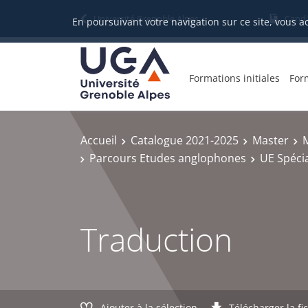
Gestion des cookies
Université Grenoble Alpes
Candi
En poursuivant votre navigation sur ce site, vous a
Formations initiales
For
Accueil
Catalogue 2021-2025
Master
M
Parcours Etudes anglophones
UE Spécia
Traduction
Ajouter à la sélection
Télécharger la fi