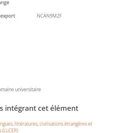
ange
'export
NCAN9M2F
e
maine universitaire
 intégrant cet élément
gues, littératures, civilisations étrangères et
s (LLCER)