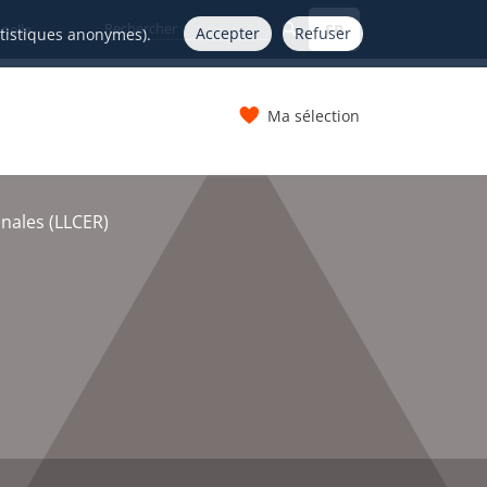
FR
nelle
Accepter
Refuser
atistiques anonymes).
Ma sélection
s
onales (LLCER)