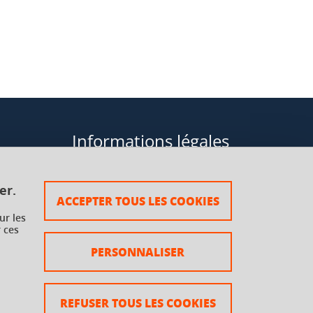
Informations légales
Données personnelles
er.
ACCEPTER TOUS LES COOKIES
Plan du site
ur les
 ces
rsaux à
Mentions légales
PERSONNALISER
Crédits
Accessibilité : non conforme
REFUSER TOUS LES COOKIES