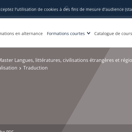
datures et inscriptions
Orientation et insertion profession
cceptez l'utilisation de cookies à des fins de mesure d'audience (st
mations en alternance
Formations courtes
Catalogue de cour
aster Langues, littératures, civilisations étrangères et régi
lisation
Traduction
che PDF